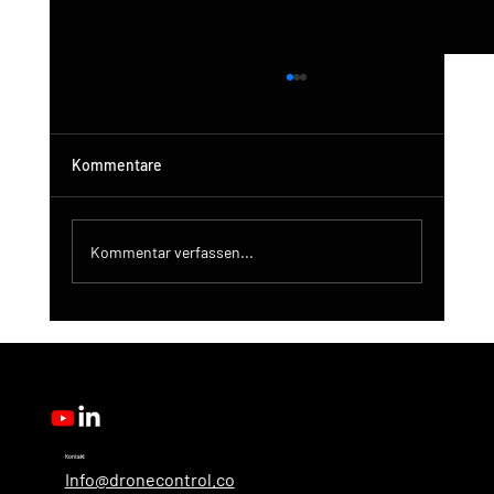
Kommentare
Kommentar verfassen...
DroneControl-Produktupdate: Microsoft
Single Sign-In, verbesserte
Administration und neue Benutzerrollen
Kontakt
Info@dronecontrol.co