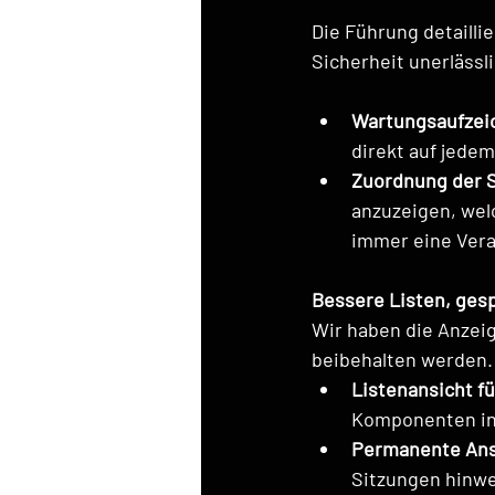
Die Führung detaillie
Sicherheit unerlässl
Wartungsaufzei
direkt auf jedem
Zuordnung der S
anzuzeigen, wel
immer eine Vera
Bessere Listen, ges
Wir haben die Anzeig
beibehalten werden.
Listenansicht f
Komponenten in 
Permanente Ans
Sitzungen hinwe