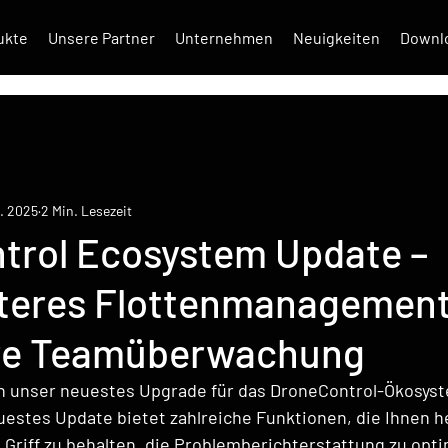
ukte
Unsere Partner
Unternehmen
Neuigkeiten
Downl
r. 2025
2 Min. Lesezeit
trol Ecosystem Update –
enteres Flottenmanagement
re Teamüberwachung
en unser neuestes Upgrade für das DroneControl-Ökosyst
estes Update bietet zahlreiche Funktionen, die Ihnen he
riff zu behalten, die Problemberichterstattung zu opti