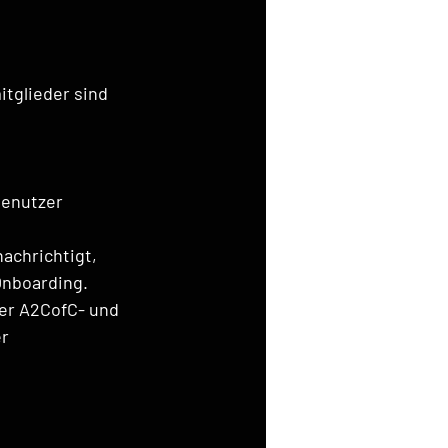
tglieder sind 
Benutzer 
achrichtigt, 
Onboarding.
der A2CofC- und 
r 