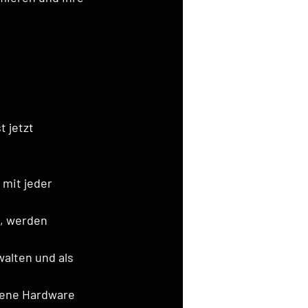
 jetzt 
mit jeder 
t, werden 
alten und als 
fene Hardware 