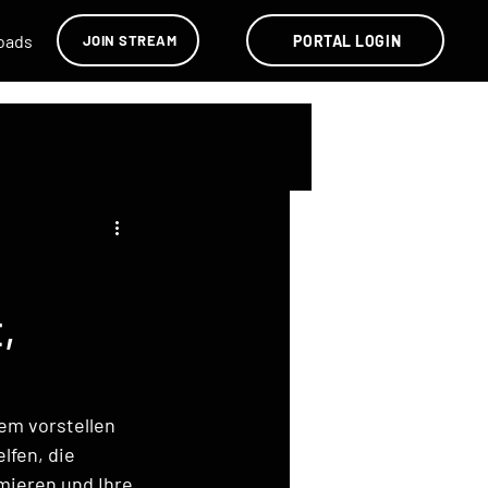
oads
Videos
PORTAL LOGIN
JOIN STREAM
,
em vorstellen 
lfen, die 
mieren und Ihre 