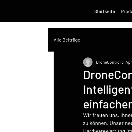
Startseite
Prod
Alle Beiträge
DroneControl
8. Ap
DroneCon
Intellig
einfache
Wir freuen uns, Ihn
zu können. Unser neu
Hardwarewartung im G