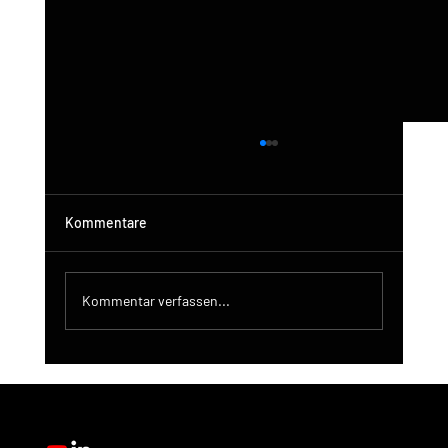
Kommentare
Kommentar verfassen...
DroneControl-Produktupdate: Microsoft
Single Sign-In, verbesserte
Administration und neue Benutzerrollen