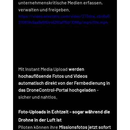
unternehmenskritische Medien erfassen, 
verwalten und freigeben.
https://video.wixstatic.com/video/273dce_cbc6e0
2f081949aa9e5f6446391aff5d/1080p/mp4/file.mp4
Mit Instant Media Upload
werden 
hochauflösende Fotos und Videos 
automatisch direkt von der Fernbedienung in 
das DroneControl-Portal hochgeladen
– 
sicher und nahtlos.
Foto-Uploads in Echtzeit – sogar während die 
Drohne in der Luft ist
Piloten können ihre
Missionsfotos jetzt sofort 