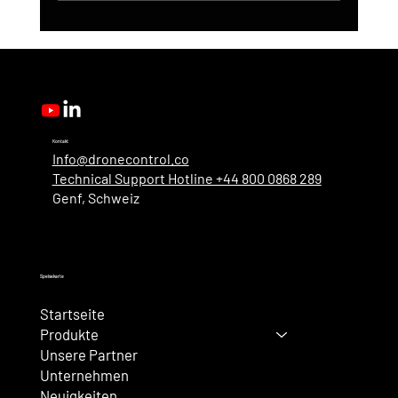
DroneControl-Produktupdate: Microsoft
Single Sign-In, verbesserte
Administration und neue Benutzerrollen
Kontakt
Info@dronecontrol.co
Technical Support Hotline +44 800 0868 289
Genf, Schweiz
Speisekarte
Startseite
Produkte
Unsere Partner
Unternehmen
Neuigkeiten