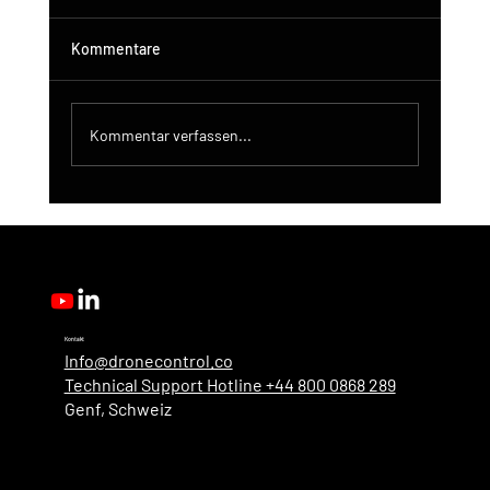
Kommentare
Kommentar verfassen...
DroneControl-Produktupdate: Microsoft
Single Sign-In, verbesserte
Administration und neue Benutzerrollen
Kontakt
Info@dronecontrol.co
Technical Support Hotline +44 800 0868 289
Genf, Schweiz