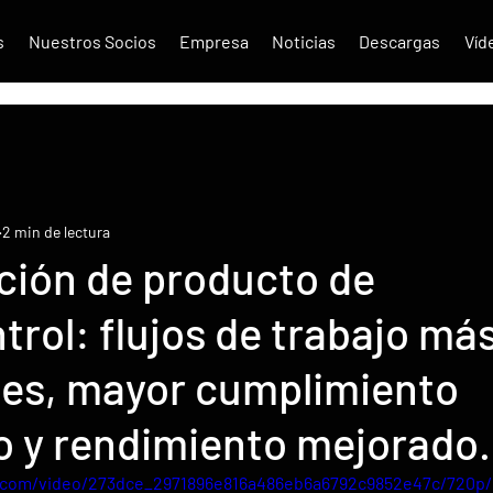
s
Nuestros Socios
Empresa
Noticias
Descargas
Víd
2 min de lectura
ción de producto de
rol: flujos de trabajo má
tes, mayor cumplimiento
o y rendimiento mejorado.
ic.com/video/273dce_2971896e816a486eb6a6792c9852e47c/720p