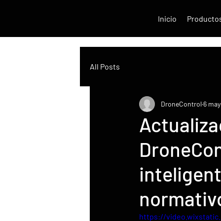
Inicio
Producto
All Posts
DroneControl
6 may
Actualiza
DroneCont
inteligen
normativ
https://video.wixstat