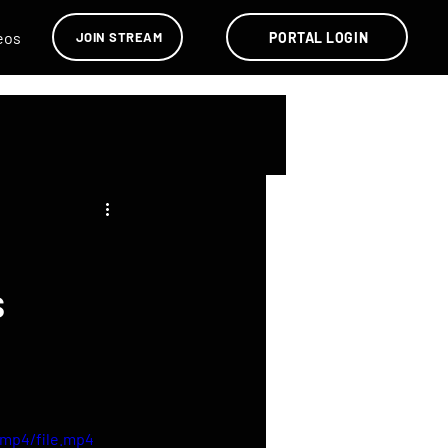
eos
PORTAL LOGIN
JOIN STREAM
s
/mp4/file.mp4