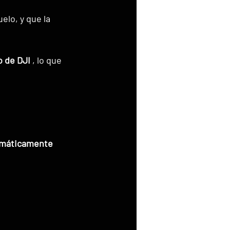
lo, y que la 
o de DJI
 , lo que 
omáticamente 