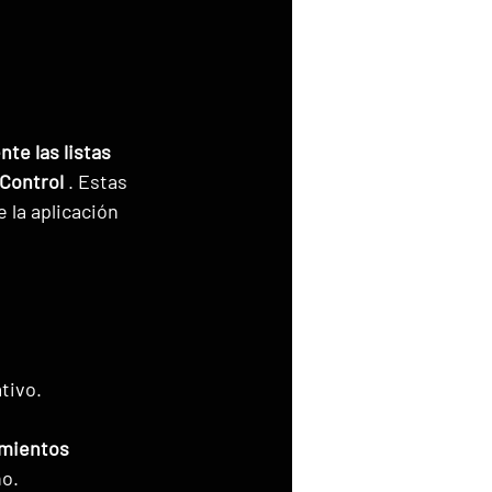
e las listas 
eControl
 . Estas 
 la aplicación 
tivo.
imientos 
no.