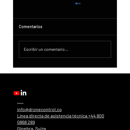
Comentarios
Escribir un comentario...
Actualización de DroneControl: Inicio de
sesión único de Microsoft, administración
mejorada y nuevos roles de usuario.
Contacto
info@dronecontrol.co
Línea directa de asistencia técnica +44 800
0868 289
Ginebra, Suiza