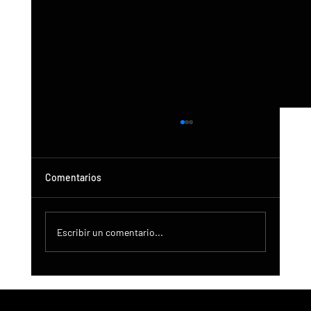
Comentarios
Escribir un comentario...
Actualización de DroneControl: Inicio de
sesión único de Microsoft, administración