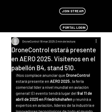
JOIN STREAM
PORTAL LOGIN
DroneControl
18 mar 2025
2 min de lectura
DroneControl estará presente
en AERO 2025. Visítenos en el
pabellón B4, stand 510.
¡Nos complace anunciar que 
DroneControl
estará presente en 
AERO 2025
 , la feria 
comercial líder a nivel mundial en aviación 
general! El evento tendrá lugar del 
9 al 11 de 
abril de 2025 en Friedrichshafen
 y reunirá a 
expertos en aviación, líderes de la industria e 
innovadores tecnológicos de todo el mundo.