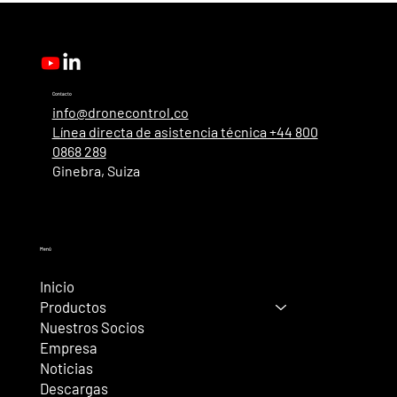
sesión único de Microsoft, administración
mejorada y nuevos roles de usuario.
Contacto
info@dronecontrol.co
Línea directa de asistencia técnica +44 800
0868 289
Ginebra, Suiza
Menú
Inicio
Productos
Nuestros Socios
Empresa
Noticias
Descargas