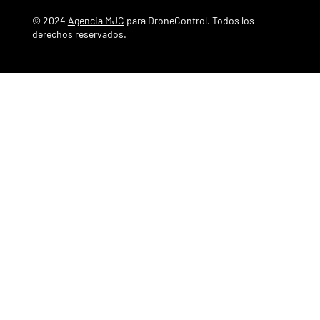
© 2024
Agencia MJC
para DroneControl. Todos los
derechos reservados.