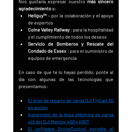
Nos gustaría expresar nuestro 
más sincero 
agradecimiento
 a:
Heliguy™
 – por la colaboración y el apoyo 
de expertos
Colne Valley Railway
 : para la hospitalidad 
y el cumplimiento de todos los deseos
Servicio de Bomberos y Rescate del 
Condado de Essex
 : para el suministro de 
equipos de emergencia
En caso de que te lo hayas perdido, ponte al 
día con algunas de las tecnologías que 
presentamos:
El dron de reparto de carga DJI FlyCart 30 
en acción
Inspección de la línea eléctrica de carga 
útil del DJI Matrice 400 y H30T
El software DroneControl permite el 