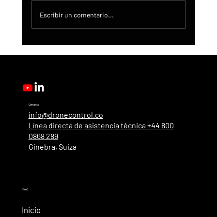
Escribir un comentario...
Actualización de DroneControl: Inicio de
sesión único de Microsoft, administración
mejorada y nuevos roles de usuario.
Contacto
info@dronecontrol.co
Línea directa de asistencia técnica +44 800
0868 289
Ginebra, Suiza
Menú
Inicio