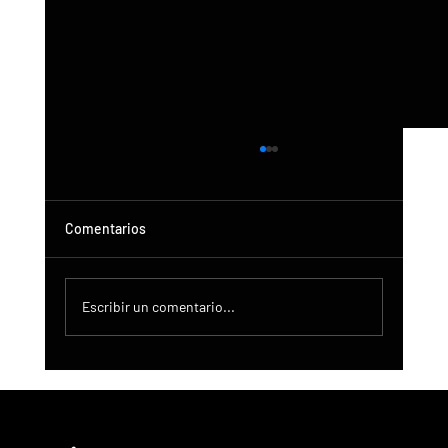
Comentarios
Escribir un comentario...
Actualización de DroneControl: Inicio de
sesión único de Microsoft, administración
mejorada y nuevos roles de usuario.