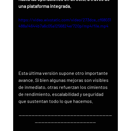
una plataforma integrada.
https://video.wixstatic.com/video/273dce_cf68031
488a14644b7a6c05a1256824e/720p/mp4/file.mp4
Esta última versión supone otro importante 
avance. Si bien algunas mejoras son visibles 
de inmediato, otras refuerzan los cimientos 
de rendimiento, escalabilidad y seguridad 
que sustentan todo lo que hacemos.
----------------------------------------------------------
--------------------------------------