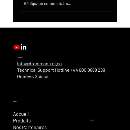
Rédigez un commentaire...
Mise à jour du produit DroneControl :
authentification unique Microsoft,
administration améliorée et nouveaux
rôles d’utilisateur
Contact
info@dronecontrol.co
Technical Support Hotline +44 800 0868 289
Genève, Suisse
Menu
Accueil
Produits
Nos Partenaires