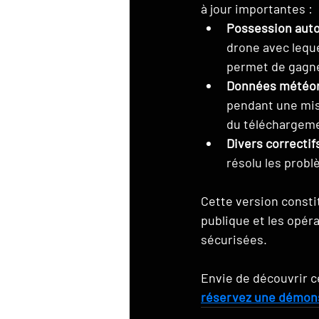
à jour importantes :
Possession auto
drone avec leque
permet de gagne
Données météoro
pendant une mis
du téléchargeme
Divers correctif
résolu les probl
Cette version consti
publique et les opéra
sécurisées.
Envie de découvrir c
réservez une démon