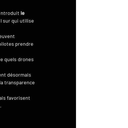
introduit 
le 
sur qui utilise 
euvent 
pilotes prendre 
re quels drones 
ent désormais 
 la transparence 
is favorisent 
.