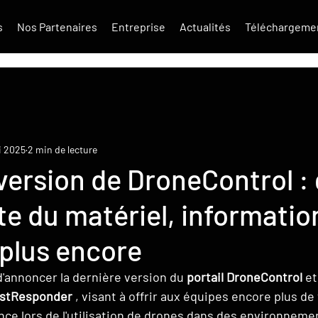
s
Nos Partenaires
Entreprise
Actualités
Téléchargeme
i 2025
2 min de lecture
version de DroneControl :
nte du matériel, informatio
plus encore
annoncer la dernière version du 
portail DroneControl
 et
irstResponder
 , visant à offrir aux équipes encore plus de v
igence lors de l'utilisation de drones dans des environneme