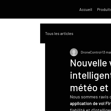
Accueil
Produit
Tous les articles
DroneControl
13 ma
Nouvelle 
intellige
météo et 
Nous sommes ravis d'
application de vol F
fiabilité et d'intell