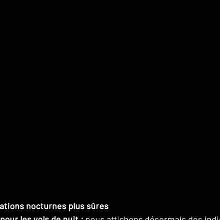
ations nocturnes plus sûres
pour les vols de nuit :
 nous affichons désormais des indi