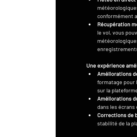
météorologiques 
conformément au
Récupération mé
le vol, vous po
météorologiques 
enregistrements
Une expérience améli
Améliorations de
formatage pour l
sur la plateform
Améliorations d
dans les écrans 
Corrections de b
stabilité de la p