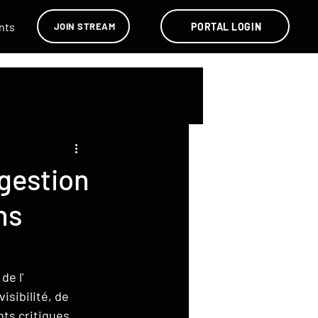
nts
Vidéos
PORTAL LOGIN
JOIN STREAM
 gestion
ns
 de l' 
isibilité, de 
nts critiques.