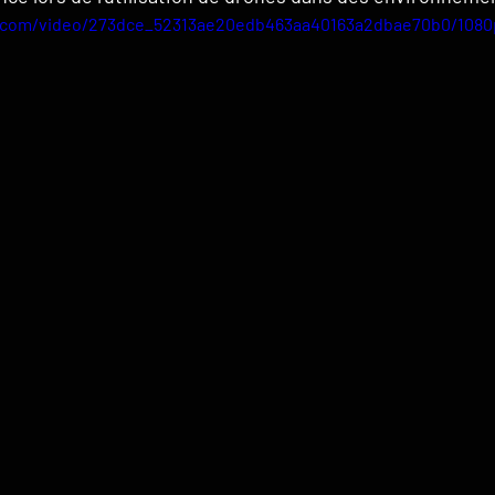
ic.com/video/273dce_52313ae20edb463aa40163a2dbae70b0/1080