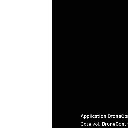
Application DroneCon
Côté vol, 
DroneContro