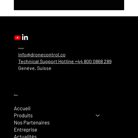
Mise à jour du produit DroneControl :
authentification unique Microsoft,
administration améliorée et nouveaux
rôles d’utilisateur
Contact
info@dronecontrol.co
Technical Support Hotline +44 800 0868 289
Genève, Suisse
Menu
Accueil
Produits
Nos Partenaires
Entreprise
Actualités