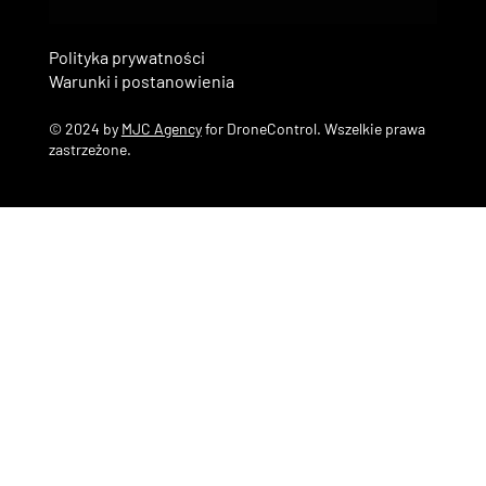
Polityka prywatności
Warunki i postanowienia
© 2024 by
MJC Agency
for DroneControl. Wszelkie prawa
zastrzeżone.