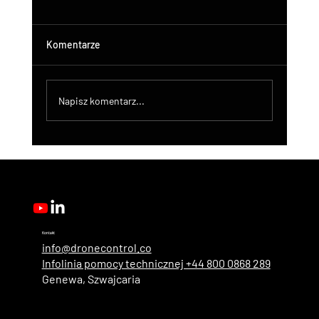
Komentarze
Napisz komentarz...
DroneControl Product Update: Microsoft
Single Sign-In, Enhanced Administration &
New User Roles
Kontakt
info@dronecontrol.co
Infolinia pomocy technicznej +44 800 0868 289
Genewa, Szwajcaria