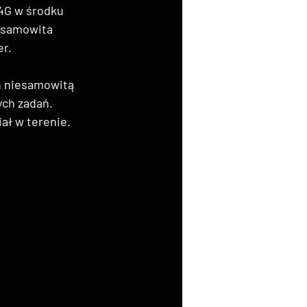
 4G w środku 
iesamowita 
er.
h niesamowitą 
ych zadań. 
ał w terenie.