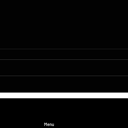
DroneControl Product
Innow
Update: Microsoft Single
tran
Sign-In, Enhanced
żywo
Administration & New User
zesp
Roles
LONS
trud
Menu