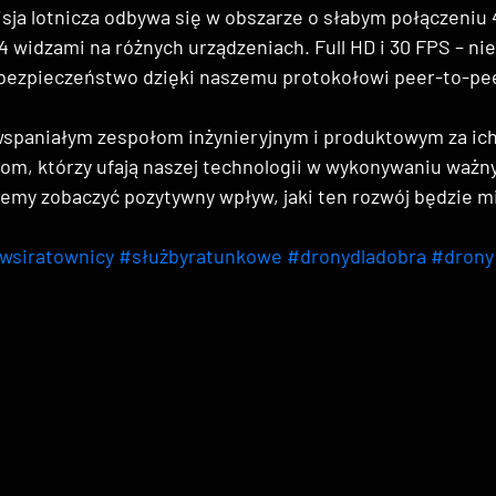
misja lotnicza odbywa się w obszarze o słabym połączeniu
 4 widzami na różnych urządzeniach. Full HD i 30 FPS – n
 bezpieczeństwo dzięki naszemu protokołowi peer-to-pe
spaniałym zespołom inżynieryjnym i produktowym za ic
tom, którzy ufają naszej technologii w wykonywaniu ważn
emy zobaczyć pozytywny wpływ, jaki ten rozwój będzie mi
wsiratownicy
#służbyratunkowe
#dronydladobra
#drony