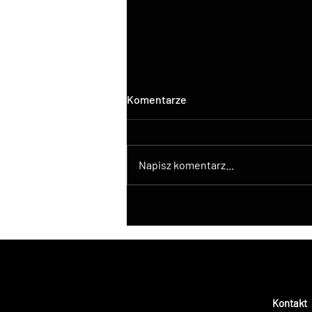
Komentarze
Napisz komentarz...
DroneControl wprowadza
natywną integrację ATAK z
dronami DJI
Kontakt