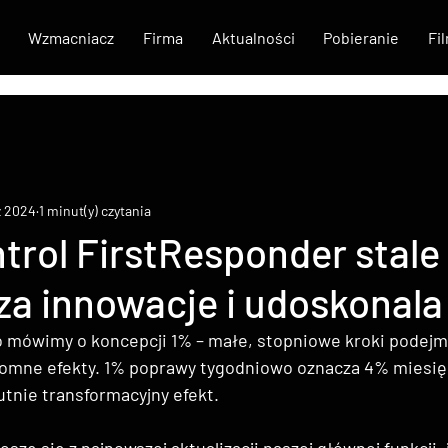
Wzmacniacz
Firma
Aktualności
Pobieranie
Fi
z 2024
1 minut(y) czytania
rol FirstResponder stale
 innowacje i udoskonala 
o mówimy o koncepcji 1% – małe, stopniowe kroki podej
romne efekty. 1% poprawy tygodniowo oznacza 4% miesięc
utnie transformacyjny efekt.
eszę się z najnowszej aktualizacji naszej głównej funkcji, j