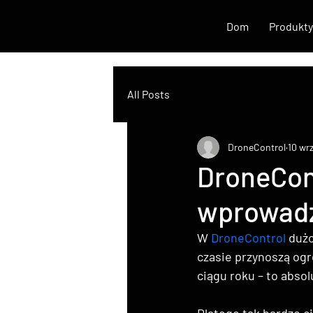
Dom
Produkty
All Posts
DroneControl
10 wr
DroneCont
wprowadza
W 
DroneControl
 duż
czasie przynoszą og
ciągu roku – to absol
Dlatego tak bardzo ci