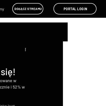
lmy
PORTAL LOGIN
DOŁĄCZ STREAMU
się!
mowane w 
znie i 52% w 
aką jest 