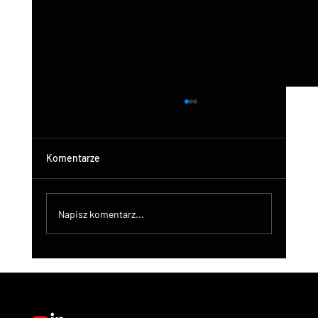
Komentarze
Napisz komentarz...
DroneControl Product Update: Microsoft
Single Sign-In, Enhanced Administration &
New User Roles