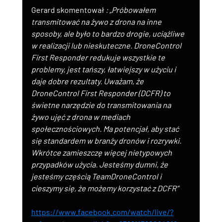
Gerard skomentował 
: „Próbowałem 
transmitować na żywo z drona na inne 
sposoby, ale było to bardzo drogie, uciążliwe 
w realizacji lub nieskuteczne. DroneControl 
First Responder redukuje wszystkie te 
problemy, jest tańszy, łatwiejszy w użyciu i 
daje dobre rezultaty. Uważam, że 
DroneControl First Responder (DCFR) to 
świetne narzędzie do transmitowania na 
żywo ujęć z drona w mediach 
społecznościowych. Ma potencjał, aby stać 
się standardem w branży dronów i rozrywki. 
Wkrótce zamieszczę więcej nietypowych 
przypadków użycia. Jesteśmy dumni, że 
jesteśmy częścią TeamDroneControl i 
cieszymy się, że możemy korzystać z DCFR”
https://www.facebook.com/watch/live/?