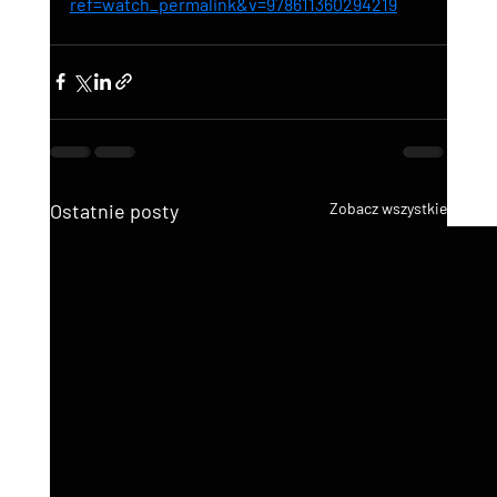
ref=watch_permalink&v=978611360294219
Ostatnie posty
Zobacz wszystkie