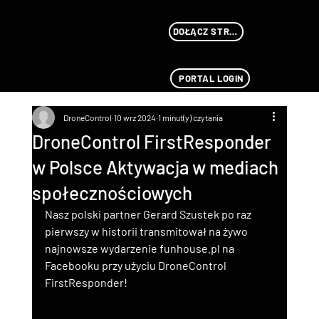
DOŁĄCZ STREAMU
PORTAL LOGIN
DroneControl
10 wrz 2024
1 minut(y) czytania
DroneControl FirstResponder
w Polsce Aktywacja w mediach
społecznościowych
Nasz polski partner Gerard Szustek po raz 
pierwszy w historii transmitował na żywo 
najnowsze wydarzenie funhouse.pl na 
Facebooku przy użyciu DroneControl 
FirstResponder!