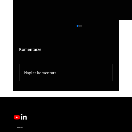
Komentarze
Napisz komentarz...
DroneControl Product Update: Microsoft
Single Sign-In, Enhanced Administration &
New User Roles
Kontakt