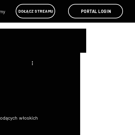
lmy
PORTAL LOGIN
DOŁĄCZ STREAMU
iodących włoskich 