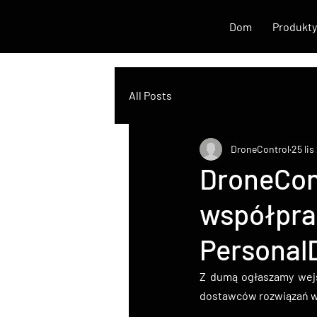
Dom
Produkty
All Posts
DroneControl
25 li
DroneCon
współpra
Personal
Z dumą ogłaszamy wejś
dostawców rozwiązań w 