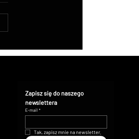
acja w nawigacji: jak
smisja strumieniowa na
 z drona pomaga
ołowi rowerowemu
AR w pokonywaniu
nego terenu
Zapisz się do naszego 
newslettera
E-mail
*
Tak, zapisz mnie na newsletter.