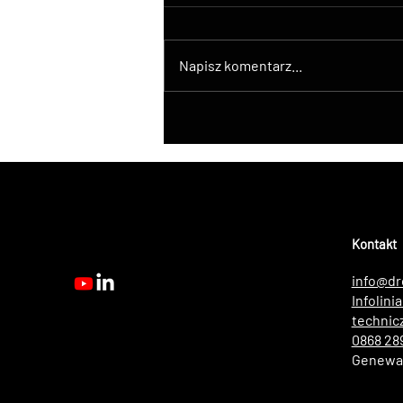
Napisz komentarz...
DroneControl wprowadza
natywną integrację ATAK z
dronami DJI
Kontakt
info@dr
Infolini
technic
0868 28
Genewa,