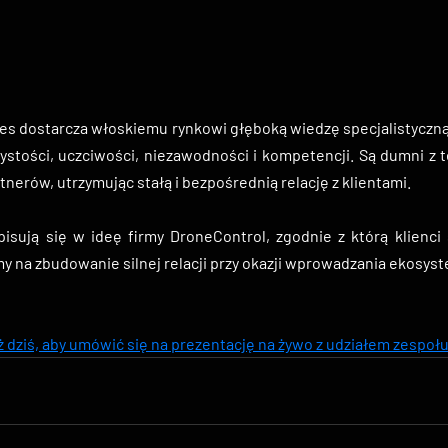
nes dostarcza włoskiemu rynkowi głęboką wiedzę specjalistyczną
zystości, uczciwości, niezawodności i kompetencji. Są dumni z t
tnerów, utrzymując stałą i bezpośrednią relację z klientami.
isują się w ideę firmy DroneControl, zgodnie z którą klienci s
y na zbudowanie silnej relacji przy okazji wprowadzania ekosys
uż dziś, aby umówić się na prezentację na żywo z udziałem zespo