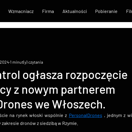
Wzmacniacz
Firma
Aktualności
Pobieranie
Fi
s 2024
1 minut(y) czytania
trol ogłasza rozpoczęcie
cy z nowym partnerem
Drones we Włoszech.
cie na rynek włoski wspólnie z
PersonalDrones
, jednym z w
zakresie dronów z siedzibą w Rzymie.