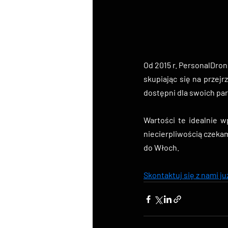
Od 2015 r. PersonalDro
skupiając się na przejr
dostępni dla swoich par
Wartości te idealnie wp
niecierpliwością czekam
do Włoch.
Skontaktuj się z nami j