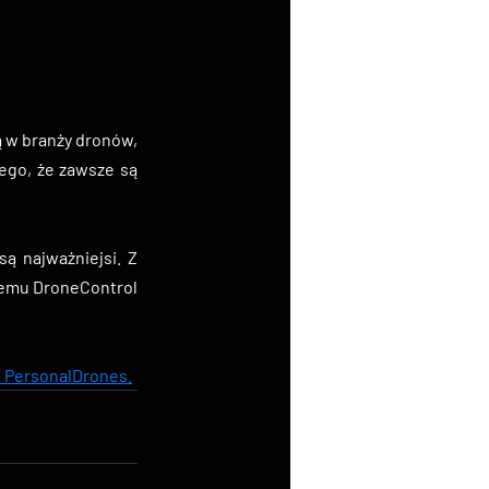
 w branży dronów, 
ego, że zawsze są 
ą najważniejsi. Z 
temu DroneControl 
łu PersonalDrones.