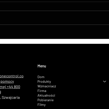
DroneControl Product
Innow
Update: Microsoft Single
tran
Sign-In, Enhanced
żywo
Administration & New User
zesp
Roles
LONS
trud
Menu
onecontrol.co
Dom
a pomocy
Produkty
Wzmacniacz
znej +44 800
Firma
9
Aktualności
 Szwajcaria
Pobieranie
Filmy