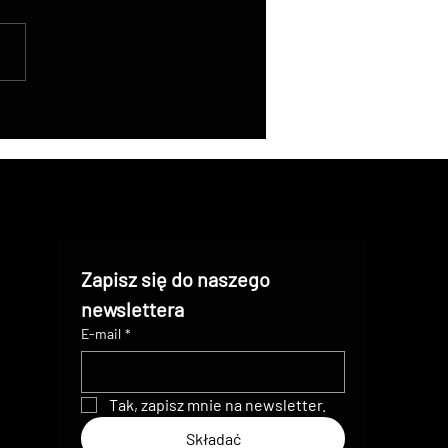
acja w nawigacji: jak
smisja strumieniowa na
 z drona pomaga
ołowi rowerowemu
AR w pokonywaniu
nego terenu
Zapisz się do naszego 
newslettera
E-mail
*
Tak, zapisz mnie na newsletter.
Składać