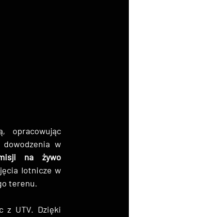
, opracowując 
 dowodzenia w 
isji na żywo 
ęcia lotnicze w 
o terenu.
W miarę postępu misji zespół rozszerzył poszukiwania na las, korzystając z UTV. Dzięki 