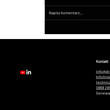
Napisz komentarz...
DroneControl wprowadza
natywną integrację ATAK z
dronami DJI
Kontakt
info@dr
Infolini
technic
0868 28
Genewa,