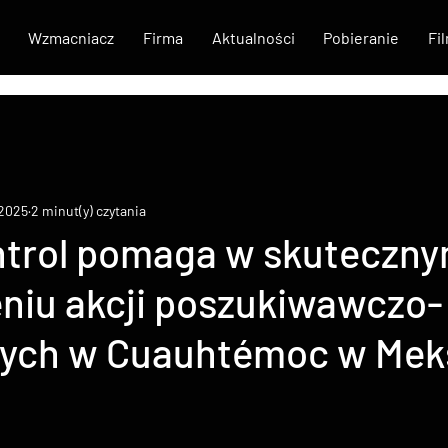
Wzmacniacz
Firma
Aktualności
Pobieranie
Fi
 2025
2 minut(y) czytania
trol pomaga w skuteczn
niu akcji poszukiwawczo-
ych w Cuauhtémoc w Mek