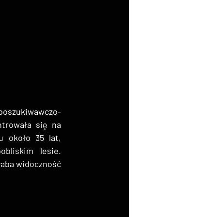
poszukiwawczo-
rowała się na 
 około 35 lat, 
liskim lesie. 
łaba widoczność 