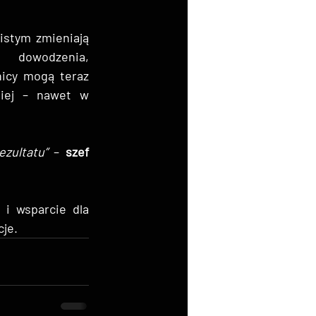
stym zmieniają 
 dowodzenia, 
cy mogą teraz 
niej – nawet w 
zultatu”
 – 
szef 
 i wsparcie dla 
cje.