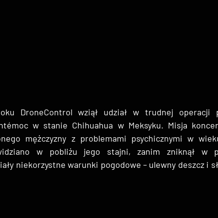
oku DroneControl wziął udział w trudnej operacji 
htémoc w stanie Chihuahua w Meksyku. Misja koncent
ionego mężczyzny z problemami psychicznymi w wieku
idziano w pobliżu jego stajni, zanim zniknął w pob
iały niekorzystne warunki pogodowe – ulewny deszcz i s