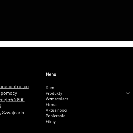
DroneControl Product
Innow
Update: Microsoft Single
tran
Sign-In, Enhanced
żywo
Administration & New User
zesp
Roles
LONS
trud
Menu
onecontrol.co
Dom
a pomocy
Produkty
Wzmacniacz
znej +44 800
Firma
9
Aktualności
 Szwajcaria
Pobieranie
Filmy