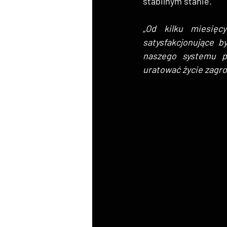
stabilnym stanie.
„Od kilku miesięc
satysfakcjonujące b
naszego systemu p
uratować życie zagro