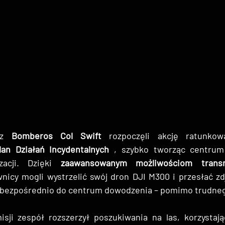
 z 
Bomberos Col Swift
 rozpoczęli akcję ratunkową
lan Działań Incydentalnych
 , szybko tworząc centrum
izacji. Dzięki 
zaawansowanym możliwościom transm
wnicy mogli wystrzelić swój dron DJI M300 i przesłać zdj
 bezpośrednio do centrum dowodzenia – pomimo trudneg