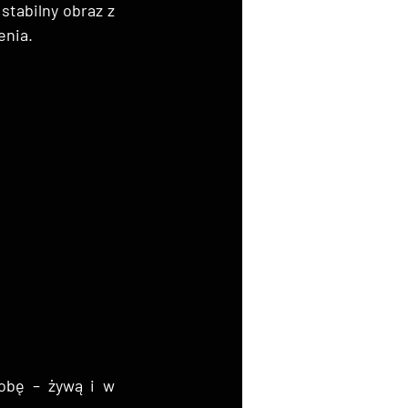
stabilny obraz z 
enia.
obę – żywą i w 