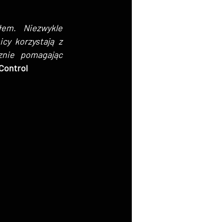
em. Niezwykle 
y korzystają z 
nie pomagając 
Control