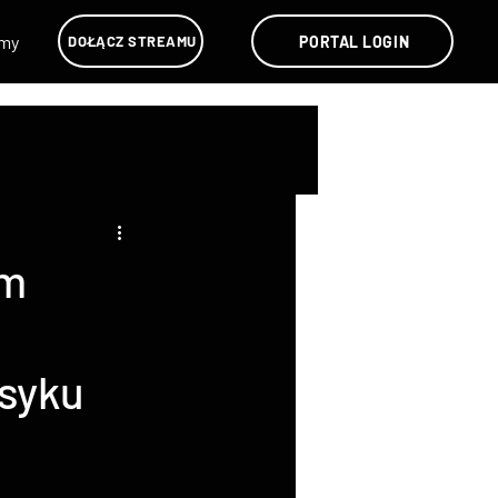
lmy
PORTAL LOGIN
DOŁĄCZ STREAMU
ym
syku