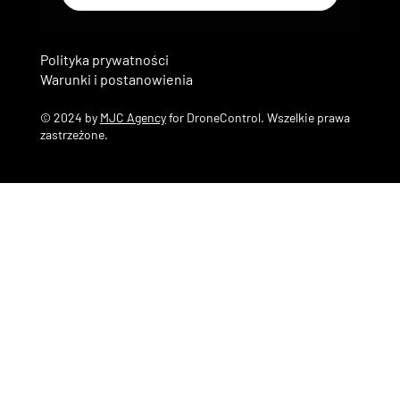
Polityka prywatności
Warunki i postanowienia
© 2024 by
MJC Agency
for DroneControl. Wszelkie prawa
zastrzeżone.