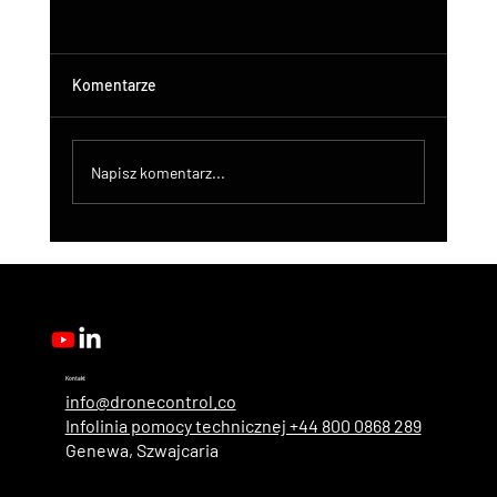
Komentarze
Napisz komentarz...
DroneControl Product Update: Microsoft
Single Sign-In, Enhanced Administration &
New User Roles
Kontakt
info@dronecontrol.co
Infolinia pomocy technicznej +44 800 0868 289
Genewa, Szwajcaria