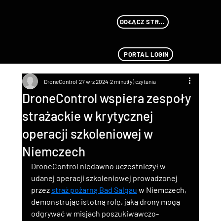
DOŁĄCZ STREAMU
PORTAL LOGIN
DroneControl
27 wrz 2024
2 minut(y) czytania
DroneControl wspiera zespoły
strażackie w krytycznej
operacji szkoleniowej w
Niemczech
DroneControl niedawno uczestniczył w 
udanej operacji szkoleniowej prowadzonej 
przez 
straż pożarną Bad Salgau
 w Niemczech, 
demonstrując istotną rolę, jaką drony mogą 
odgrywać w misjach poszukiwawczo-