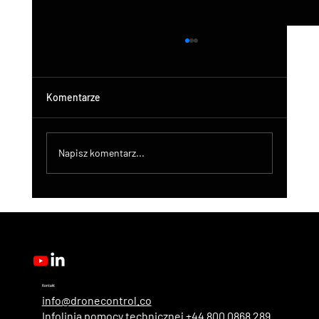
Komentarze
Napisz komentarz...
DroneControl Product Update: Microsoft
Single Sign-In, Enhanced Administration &
New User Roles
Kontakt
info@dronecontrol.co
Infolinia pomocy technicznej +44 800 0868 289