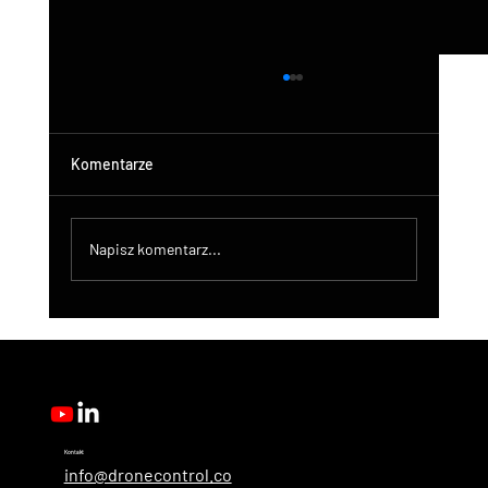
Komentarze
Napisz komentarz...
DroneControl Product Update: Microsoft
Single Sign-In, Enhanced Administration &
New User Roles
Kontakt
info@dronecontrol.co