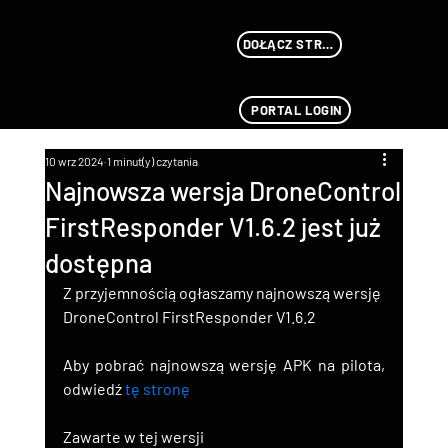
DOŁĄCZ STREAMU
PORTAL LOGIN
10 wrz 2024
1 minut(y) czytania
Najnowsza wersja DroneControl
FirstResponder V1.6.2 jest już
dostępna
Z przyjemnością ogłaszamy najnowszą wersję 
DroneControl FirstResponder V1.6.2
Aby pobrać najnowszą wersję APK na pilota,
odwiedź
tę stronę
Zawarte w tej wersji