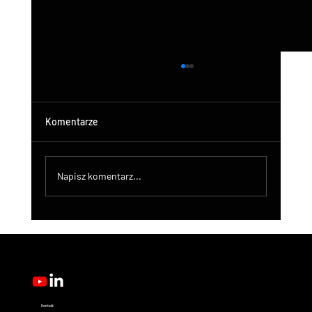
Komentarze
Napisz komentarz...
DroneControl Product Update: Microsoft
Single Sign-In, Enhanced Administration &
New User Roles
Kontakt