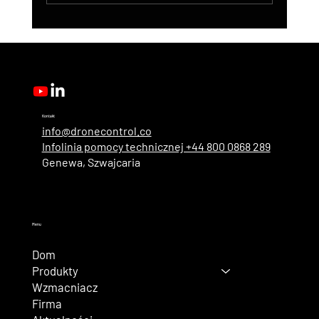
DroneControl Product Update: Microsoft
Single Sign-In, Enhanced Administration &
New User Roles
Kontakt
info@dronecontrol.co
Infolinia pomocy technicznej +44 800 0868 289
Genewa, Szwajcaria
Menu
Dom
Produkty
Wzmacniacz
Firma