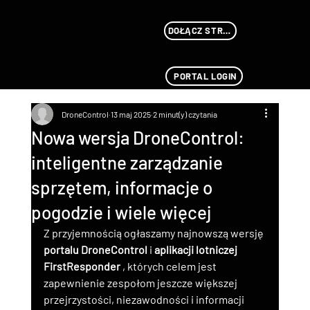
DOŁĄCZ STREAMU
PORTAL LOGIN
DroneControl
13 maj 2025
2 minut(y) czytania
Nowa wersja DroneControl:
inteligentne zarządzanie
sprzętem, informacje o
pogodzie i wiele więcej
Z przyjemnością ogłaszamy najnowszą wersję 
portalu DroneControl
 i 
aplikacji lotniczej 
FirstResponder
 , których celem jest 
zapewnienie zespołom jeszcze większej 
przejrzystości, niezawodności i informacji 