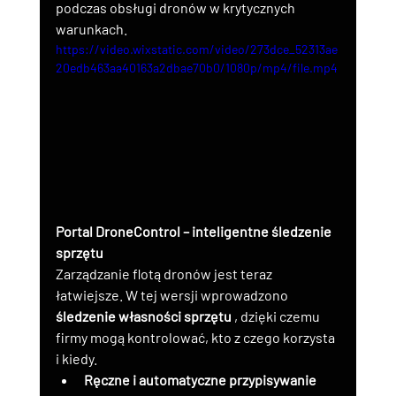
podczas obsługi dronów w krytycznych 
warunkach.
https://video.wixstatic.com/video/273dce_52313ae
20edb463aa40163a2dbae70b0/1080p/mp4/file.mp4
Portal DroneControl – inteligentne śledzenie 
sprzętu
Zarządzanie flotą dronów jest teraz 
łatwiejsze. W tej wersji wprowadzono 
śledzenie własności sprzętu
 , dzięki czemu 
firmy mogą kontrolować, kto z czego korzysta 
i kiedy.
Ręczne i automatyczne przypisywanie 