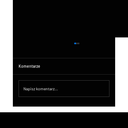
Komentarze
Napisz komentarz...
DroneControl Product Update: Microsoft
Single Sign-In, Enhanced Administration &
New User Roles