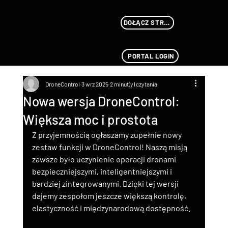
DOŁĄCZ STREAMU
PORTAL LOGIN
DroneControl
3 wrz 2025
2 minut(y) czytania
Nowa wersja DroneControl:
Większa moc i prostota
Z przyjemnością ogłaszamy zupełnie nowy 
zestaw funkcji w DroneControl! Naszą misją 
zawsze było uczynienie operacji dronami 
bezpieczniejszymi, inteligentniejszymi i 
bardziej zintegrowanymi. Dzięki tej wersji 
dajemy zespołom jeszcze większą kontrolę, 
elastyczność i międzynarodową dostępność.