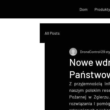
Dom
Produkty
All Posts
DroneControl
29 st
Nowe wdr
Państwow
Z przyjemnością in
naszym polskim rese
Pożarnej w Zgierzu
rozwiązania i pomóg
ratowniczych z wyko