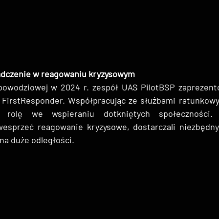
adczenie w reagowaniu kryzysowym
powodziowej w 2024 r. zespół UAS PilotBSP zaprezento
FirstResponder. Współpracując ze służbami ratunkowym
 rolę we wspieraniu dotkniętych społeczności. D
wesprzeć reagowanie kryzysowe, dostarczali niezbędnyc
na duże odległości.