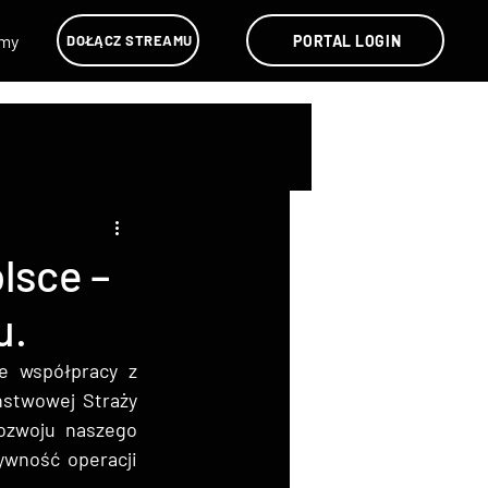
lmy
PORTAL LOGIN
DOŁĄCZ STREAMU
lsce –
u.
e współpracy z 
stwowej Straży 
zwoju naszego 
wność operacji 