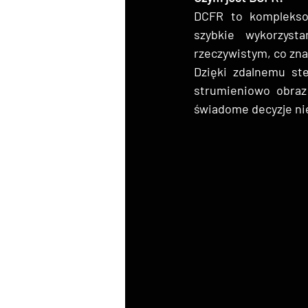
DCFR to kompleksow
szybkie wykorzyst
rzeczywistym, co zn
Dzięki zdalnemu st
strumieniowo obraz 
świadome decyzje nie