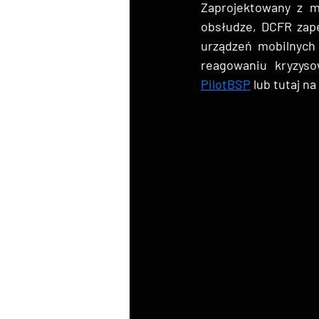
Zaprojektowany z my
obsłudze, DCFR zape
urządzeń mobilnych 
reagowaniu kryzys
PilotBSP
 lub tutaj na 