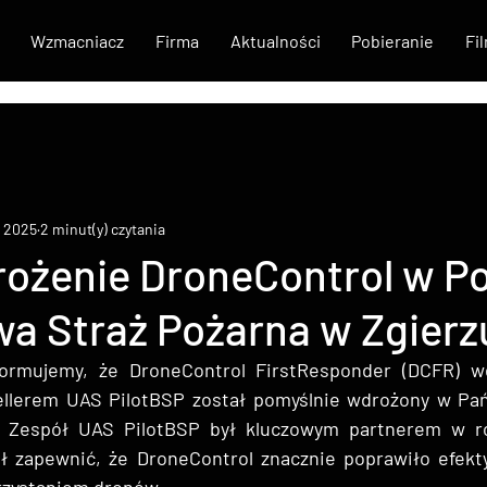
Wzmacniacz
Firma
Aktualności
Pobieranie
Fi
y 2025
2 minut(y) czytania
ożenie DroneControl w Po
a Straż Pożarna w Zgierz
formujemy, że DroneControl FirstResponder (DCFR) w
llerem UAS PilotBSP został pomyślnie wdrożony w Pań
. Zespół UAS PilotBSP był kluczowym partnerem w ro
ł zapewnić, że DroneControl znacznie poprawiło efekty
rzystaniem dronów.