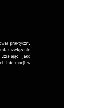
wał praktyczny 
i, rozwiązanie 
ziałając jako 
h informacji w 