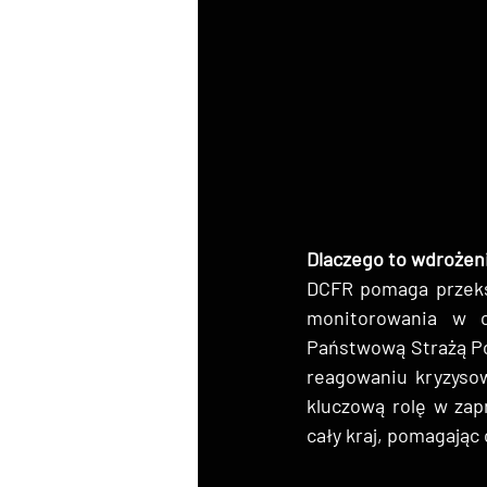
Dlaczego to wdrożeni
DCFR pomaga przeks
monitorowania w c
Państwową Strażą Po
reagowaniu kryzysow
kluczową rolę w zap
cały kraj, pomagając