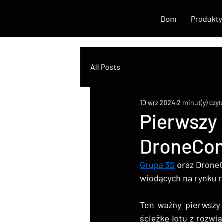
Dom
Produkty
All Posts
10 wrz 2024
2 minut(y) czyt
Pierwszy 
DroneCon
Grupa 3S
oraz DroneC
wiodących na rynku 
Ten ważny pierwszy 
ścieżkę lotu z rozw