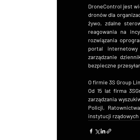
DroneControl jest w
dronów dla organizac
żywo, zdalne sterow
reagowania na incy
rozwiązania oprogr
portal internetowy
zarządzanie dzienni
bezpieczne przesyła
O firmie 3S Group Li
Od 15 lat firma 3S
zarządzania wyszukiw
Policji, Ratownictw
instytucji rządowych