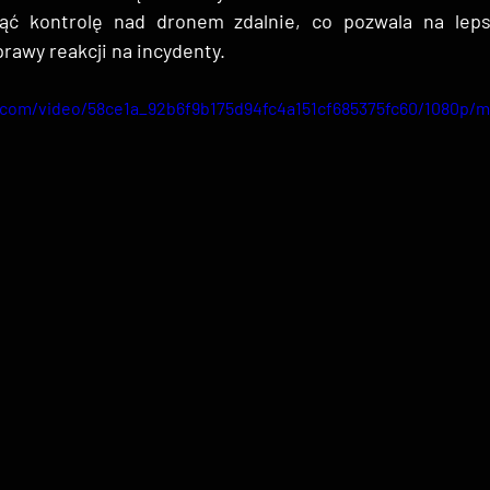
ąć kontrolę nad dronem zdalnie, co pozwala na leps
prawy reakcji na incydenty.
ic.com/video/58ce1a_92b6f9b175d94fc4a151cf685375fc60/1080p/m