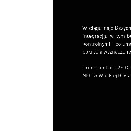
W ciągu najbliższyc
integrację, w tym b
kontrolnymi – co umo
pokrycia wyznaczone
DroneControl i 3S G
NEC w Wielkiej Bryta