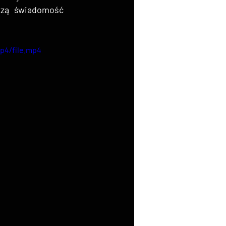
zą świadomość 
p4/file.mp4