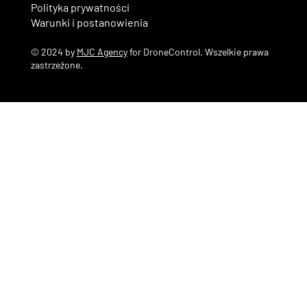
Polityka prywatności
Warunki i postanowienia
© 2024 by
MJC Agency
for DroneControl. Wszelkie prawa
zastrzeżone.