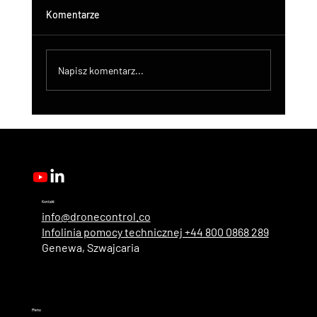
Komentarze
Napisz komentarz...
DroneControl Product Update: Microsoft
Single Sign-In, Enhanced Administration &
New User Roles
Kontakt
info@dronecontrol.co
Infolinia pomocy technicznej +44 800 0868 289
Genewa, Szwajcaria
Menu