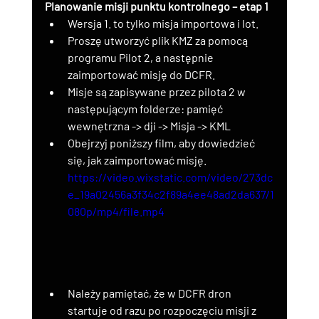
Planowanie misji punktu kontrolnego – etap 1
Wersja 1. to tylko misja importowa i lot.
Proszę utworzyć plik KMZ za pomocą 
programu Pilot 2, a następnie 
zaimportować misję do DCFR.
Misje są zapisywane przez pilota 2 w 
następującym folderze: pamięć 
wewnętrzna -> dji -> Misja -> KML
Obejrzyj poniższy film, aby dowiedzieć 
się, jak zaimportować misję.
https://video.wixstatic.com/video/273dc
e_19a02456a3f34c2f89a4ee48ad2da637/1
080p/mp4/file.mp4
Należy pamiętać, że w DCFR dron 
startuje od razu po rozpoczęciu misji z 