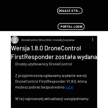
DOŁĄCZ STREAMU
PORTAL LOGIN
DroneControl
26 lis 2024
1 minut(y) czytania
Wersja 1.8.0 DroneControl
FirstResponder została wydana
Drodzy użytkownicy DroneControl
Z przyjemnością ogłaszamy wydanie wersji 
DroneControl FirstResponder V1.8.0, którą 
możesz pobrać bezpośrednio
tutaj
W tej najnowszej aktualizacji uwzględniamy: