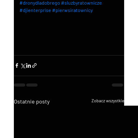
#dronydladobrego
#sluzbyratownicze
#djienterprise
#pierwsiratownicy
Ostatnie posty
Zobacz wszystkie