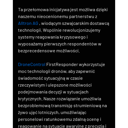
Ta przełomowa inicjatywa jest możliwa dzięki 
naszemu nieocenionemu partnerstwu z 
Alltron AG
 , wiodącym szwajcarskim dostawcą 
technologii. Wspólnie rewolucjonizujemy 
systemy reagowania kryzysowego i 
wyposażamy pierwszych respondentów w 
bezprecedensowe możliwości.
DroneControl
 FirstResponder wykorzystuje 
moc technologii dronów, aby zapewnić 
świadomość sytuacyjną w czasie 
rzeczywistym i ulepszone możliwości 
podejmowania decyzji w sytuacjach 
krytycznych. Nasze rozwiązanie umożliwia 
bezproblemową transmisję strumieniową na 
żywo ujęć lotniczych, umożliwiając 
personelowi ratunkowemu zdalną ocenę i 
reagowanie na sytuacje awaryjne z precyzją i 