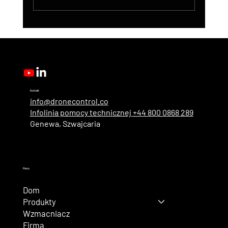
DroneControl Product Update: Microsoft
Single Sign-In, Enhanced Administration &
New User Roles
Kontakt
info@dronecontrol.co
Infolinia pomocy technicznej +44 800 0868 289
Genewa, Szwajcaria
Menu
Dom
Produkty
Wzmacniacz
Firma