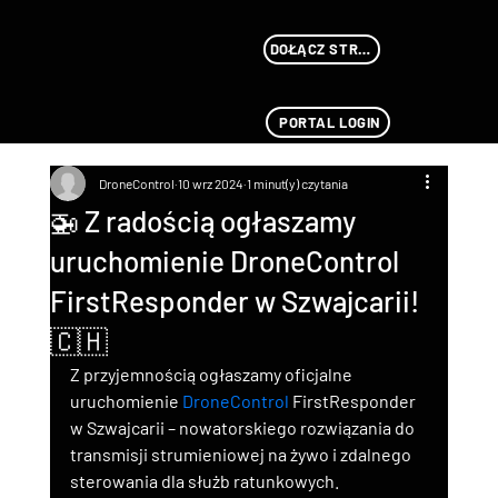
DOŁĄCZ STREAMU
PORTAL LOGIN
DroneControl
10 wrz 2024
1 minut(y) czytania
🚁 Z radością ogłaszamy
uruchomienie DroneControl
FirstResponder w Szwajcarii!
🇨🇭
Z przyjemnością ogłaszamy oficjalne 
uruchomienie 
DroneControl
 FirstResponder 
w Szwajcarii – nowatorskiego rozwiązania do 
transmisji strumieniowej na żywo i zdalnego 
sterowania dla służb ratunkowych.