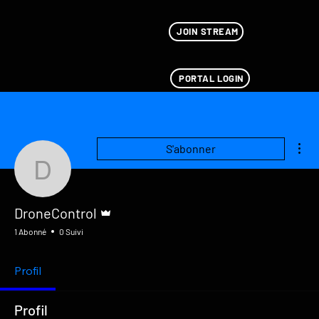
JOIN STREAM
PORTAL LOGIN
Plu
S'abonner
DroneControl
Administrateur
DroneControl
1 Abonné
0 Suivi
Profil
Profil