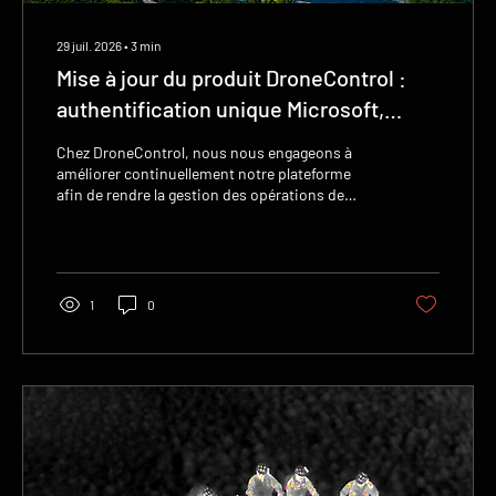
29 juil. 2026
∙
3
min
Mise à jour du produit DroneControl :
authentification unique Microsoft,
administration améliorée et nouveaux
Chez DroneControl, nous nous engageons à
rôles d’utilisateur
améliorer continuellement notre plateforme
afin de rendre la gestion des opérations de
drones d'entreprise encore plus simple, plus
sûre et plus efficace. Nous sommes heureux
d'annoncer la dernière version de la plateforme,
qui apporte toute une série de nouvelles
fonctionnalités et d'améliorations conçues à
1
0
partir des commentaires des clients.
L'authentification unique (SSO) de Microsoft
est désormais disponible. La sécurité des
entreprises demeure...