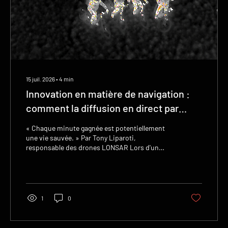
15 juil. 2026
∙
4
min
Innovation en matière de navigation :
comment la diffusion en direct par
drone guide l'équipe cycliste de
« Chaque minute gagnée est potentiellement
LONSAR à travers des terrains
une vie sauvée. » Par Tony Liparoti,
responsable des drones LONSAR Lors d'un
complexes.
récent exercice d'entraînement conjoint, l'unité
de recherche et de sauvetage londonienne
(LONSAR) a testé un nouveau protocole
opérationnel combinant la diffusion en direct
par drone avec notre équipe cycliste de
1
0
recherche et de sauvetage afin de réduire les
temps de réponse sur des terrains complexes,
notamment la nuit. En tant qu'association