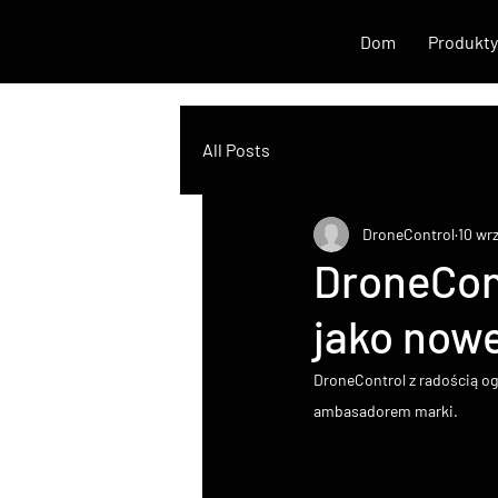
Dom
Produkty
All Posts
DroneControl
10 wr
DroneCont
jako now
DroneControl z radością og
ambasadorem marki.