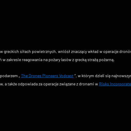
t w greckich siłach powietrznych, wniósł znaczący wkład w operacje dronó
ń w zakresie reagowania na pożary lasów z grecką strażą pożarną.
spodarzem „
The Drones Pioneers Vodcast
”, w którym dzieli się najnowsz
w, a także odpowiada za operacje związane z dronami w
Risks Incorporat