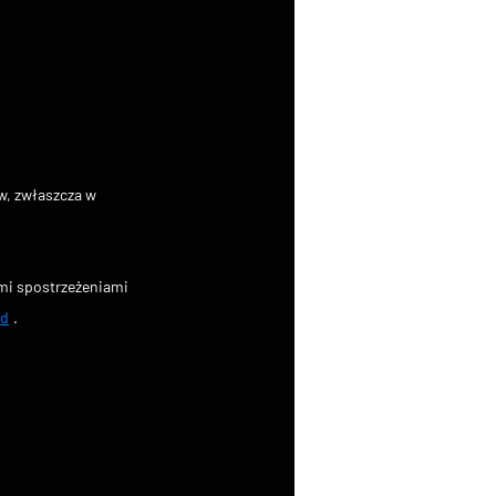
w, zwłaszcza w 
ymi spostrzeżeniami 
ed
.