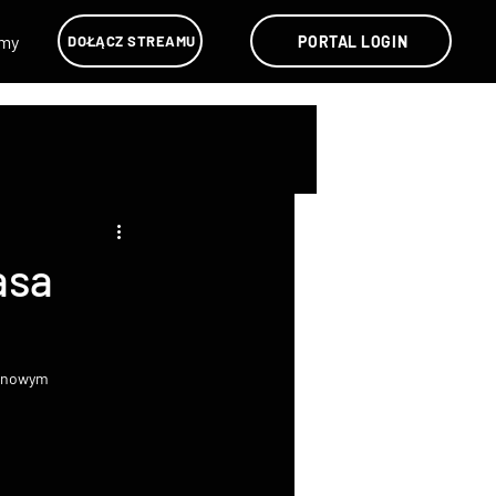
lmy
PORTAL LOGIN
DOŁĄCZ STREAMU
asa
ł nowym 