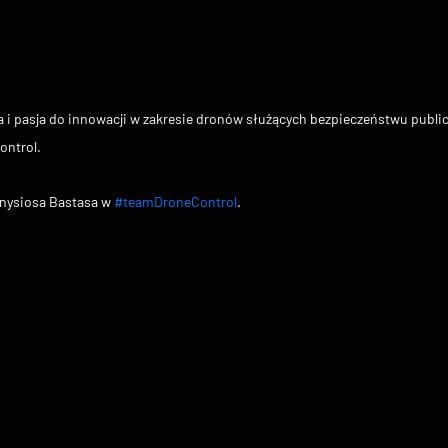
a i pasja do innowacji w zakresie dronów służących bezpieczeństwu publ
ontrol.
onysiosa Bastasa w 
#teamDroneControl
.