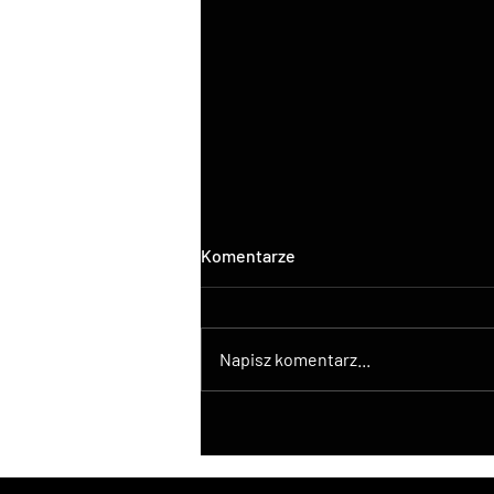
Komentarze
Napisz komentarz...
DroneControl wprowadza
natywną integrację ATAK z
dronami DJI