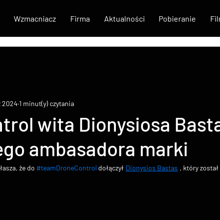
Wzmacniacz
Firma
Aktualności
Pobieranie
Fi
z 2024
1 minut(y) czytania
rol wita Dionysiosa Bast
ego ambasadora marki
łasza, że do 
#teamDroneControl
 dołączył
Dionysios Bastas
, który zosta