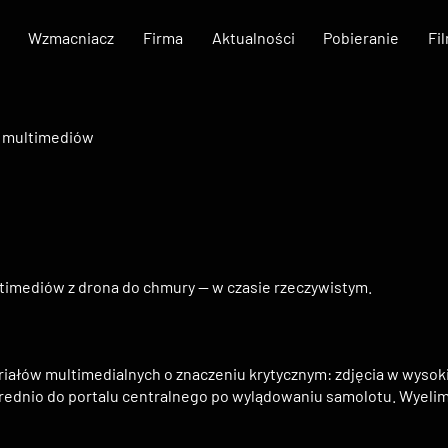
Wzmacniacz
Firma
Aktualności
Pobieranie
Fi
e multimediów
imediów z drona do chmury — w czasie rzeczywistym.
iałów multimedialnych o znaczeniu krytycznym: zdjęcia w wysokie
ednio do portalu centralnego po wylądowaniu samolotu. Wyelimin