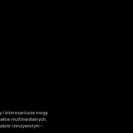
y i interesariusze mogą
iałów multimedialnych,
czasie rzeczywistym —