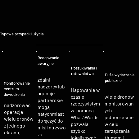
Typowe przypadki użycia
Reagowanie
awaryjne
Poszukiwania i
ratownictwo
Duże wydarzenia
zdalni
publiczne
Monitorowanie
nadzorcy lub
centrum
Mapowanie w
agencje
dowodzenia
czasie
wiele dronów
partnerskie
rzeczywistym
monitorowan
nadzorować
mogą
za pomocą
ych
operacje
natychmiast
What3Words
jednocześnie
wielu dronów
dołączyć do
pozwala
w celu
z jednego
misji na żywo
szybko
zarządzania
ekranu.
za
lokalizować
tłumem i