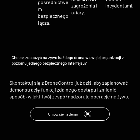
pośrednictwe
zagrożenia i
incydentami.
m
ofiary.
bezpiecznego
łącza.
Chcesz zobaczyć na żywo każdego drona w swojej organizacji z
poziomu jednego bezpiecznego interfejsu?
Skontaktuj się z DroneControl już dziś, aby zaplanować
demonstrację funkcji zdalnego dostępu i zmienić
sposób, w jaki Twój zespół nadzoruje operacje na żywo.
Umów się na demo