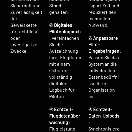
Sicherheit und
Stand
, spart Zeit und
Zuverlässigkeit
gehalten.
reduziert den
der
manuellen
Beweiskette
✇
Digitales
Aufwand.
für rechtliche
Pilotenlogbuch
oder
:
Vereinfachen
✇
Anpassbare
investigative
Sie die
Pilot-
Zwecke.
Aufzeichnung
Eingabefragen:
Ihrer Flugdaten
Passen Sie das
mit einem
System an die
sicheren,
individuellen
vollständig
Datenbedürfni
digitalen
sse Ihrer
Logbuch für
Organisation
Piloten.
an.
✇
Echtzeit-
✇
Echtzeit-
Flugdatenüber
Daten-Uploads
wachung
:
:
Flugleistung
Synchronisiere