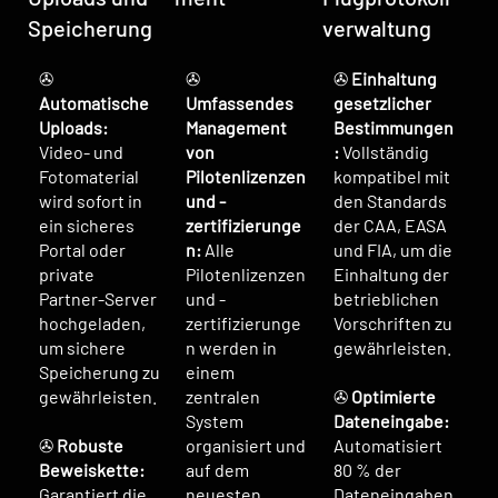
Speicherung
verwaltung
✇
✇
✇
Einhaltung
Automatische
Umfassendes
gesetzlicher
Uploads:
Management
Bestimmungen
Video- und
von
:
Vollständig
Fotomaterial
Pilotenlizenzen
kompatibel mit
wird sofort in
und -
den Standards
ein sicheres
zertifizierunge
der CAA, EASA
Portal oder
n:
Alle
und FIA, um die
private
Pilotenlizenzen
Einhaltung der
Partner-Server
und -
betrieblichen
hochgeladen,
zertifizierunge
Vorschriften zu
um sichere
n werden in
gewährleisten.
Speicherung zu
einem
gewährleisten.
zentralen
✇
Optimierte
System
Dateneingabe:
✇
Robuste
organisiert und
Automatisiert
Beweiskette:
auf dem
80 % der
Garantiert die
neuesten
Dateneingaben