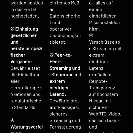
werden nahtlos
ein hohes Maß
g – alles auf
in das Portal
an
einem
hochgeladen.
Datensicherhei
einheitlichen
t und
Missionsbildsc
✇
Einhaltung
operativer
hirm.
gesetzlicher
Unabhängigkei
✇
und
t bietet.
Verschlüsselte
herstellerspezi
s Streaming mit
fischer
✇
Peer-to-
extrem
Vorgaben:
Peer-
niedriger
Gewährleistet
Streaming und
Latenz
die Einhaltung
-Steuerung mit
ermöglicht
aller
extrem
Remote-
Herstellerspezi
niedriger
Transparenz
fikationen und
Latenz
:
auf höchstem
regulatorische
Gewährleistet
Niveau mit
n Standards.
erstklassiges,
sicherem
sicheres
WebRTC-Video,
✇
Streaming und
das sich team-
Wartungsverfol
Fernsteuerung
und