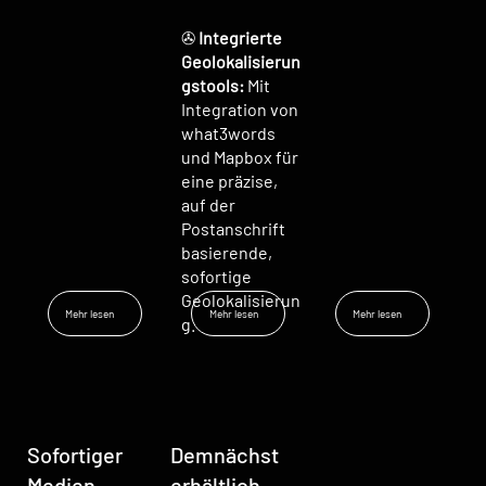
✇
Integrierte
Geolokalisierun
gstools:
Mit
Integration von
what3words
und Mapbox für
eine präzise,
auf der
Postanschrift
basierende,
sofortige
Geolokalisierun
Mehr lesen
Mehr lesen
Mehr lesen
g.
Sofortiger
Demnächst
Medien-
erhältlich