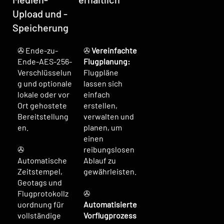
Upload und -
Speicherung
✇ Ende-zu-
✇
Vereinfachte
Ende-AES-256-
Flugplanung:
Verschlüsselun
Flugpläne
g und optionale
lassen sich
lokale oder vor
einfach
Ort gehostete
erstellen,
Bereitstellung
verwalten und
en.
planen, um
einen
✇
reibungslosen
Automatische
Ablauf zu
Zeitstempel,
gewährleisten.
Geotags und
Flugprotokollz
✇
uordnung für
Automatisierte
vollständige
Vorflugprozess