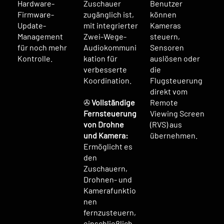
Hardware-
Zuschauer
Benutzer
Firmware-
zugänglich ist,
können
Update-
mit integrierter
Kameras
Management
Zwei-Wege-
steuern,
für noch mehr
Audiokommuni
Sensoren
Kontrolle.
kation für
auslösen oder
verbesserte
die
Koordination.
Flugsteuerung
direkt vom
✇
Vollständige
Remote
Fernsteuerung
Viewing Screen
von Drohne
(RVS) aus
und Kamera:
übernehmen.
Ermöglicht es
den
Zuschauern,
Drohnen- und
Kamerafunktio
nen
fernzusteuern,
einschließlich