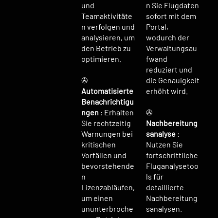
und
n Sie Flugdaten
Teamaktivitäte
sofort mit dem
n verfolgen und
Portal,
analysieren, um
wodurch der
den Betrieb zu
Verwaltungsau
optimieren.
fwand
reduziert und
✇
die Genauigkeit
Automatisierte
erhöht wird.
Benachrichtigu
ngen
: Erhalten
✇
Sie rechtzeitig
Nachbereitung
Warnungen bei
sanalyse
:
kritischen
Nutzen Sie
Vorfällen und
fortschrittliche
bevorstehende
Fluganalysetoo
n
ls für
Lizenzabläufen,
detaillierte
um einen
Nachbereitung
ununterbroche
sanalysen.