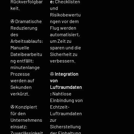
Rückverfolgbar
e:
Checklisten
keit.
und
Risikobewertu
✇ Dramatische
ngen vor dem
Reduzierung
Flug werden
des
automatisiert,
Arbeitsablaufs:
um Zeit zu
Manuelle
sparen und die
Dateibearbeitu
Sicherheit zu
ng entfällt;
verbessern.
minutenlange
Prozesse
✇
Integration
werden auf
von
Sekunden
Luftraumdaten
verkürzt.
:
Nahtlose
Einbindung von
✇ Konzipiert
Echtzeit-
für den
Luftraumdaten
Unternehmens
zur
einsatz:
Sicherstellung
Zuverlässigkeit
der Einhaltung