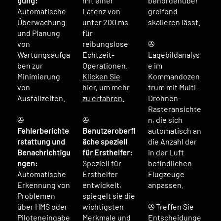
gung:
mit einer
behördenüber
Automatische
Latenz von
greifend
Überwachung
unter 200 ms
skalieren lässt.
und Planung
für
von
reibungslose
✇
Wartungsaufga
Echtzeit-
Lagebildanalys
ben zur
Operationen.
e im
Minimierung
Klicken Sie
Kommandozen
von
hier, um mehr
trum mit Multi-
Ausfallzeiten.
zu erfahren.
Drohnen-
Rasteransichte
✇
✇
n, die sich
Fehlerberichte
Benutzeroberfl
automatisch an
rstattung und
äche speziell
die Anzahl der
Benachrichtigu
für Ersthelfer:
in der Luft
ngen:
Speziell für
befindlichen
Automatische
Ersthelfer
Flugzeuge
Erkennung von
entwickelt,
anpassen.
Problemen
spiegelt sie die
über HMS oder
wichtigsten
✇ Treffen Sie
Piloteneingabe
Merkmale und
Entscheidunge