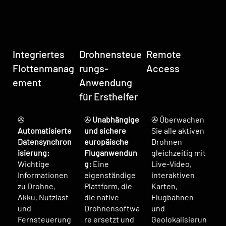
Integriertes
Drohnensteue
Remote
Flottenmanag
rungs-
Access
ement
Anwendung
für Ersthelfer
✇
✇
Unabhängige
✇ Überwachen
Automatisierte
und sichere
Sie alle aktiven
Datensynchron
europäische
Drohnen
isierung:
Fluganwendun
gleichzeitig mit
Wichtige
g:
Eine
Live-Video,
Informationen
eigenständige
interaktiven
zu Drohne,
Plattform, die
Karten,
Akku, Nutzlast
die native
Flugbahnen
und
Drohnensoftwa
und
Fernsteuerung
re ersetzt und
Geolokalisierun