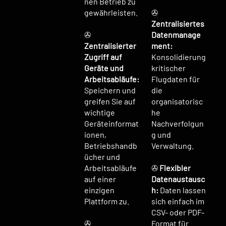
nen Betrieb zu
gewährleisten.
✇
Zentralisiertes
✇
Datenmanage
Zentralisierter
ment:
Zugriff auf
Konsolidierung
Geräte und
kritischer
Arbeitsabläufe:
Flugdaten für
Speichern und
die
greifen Sie auf
organisatorisc
wichtige
he
Geräteinformat
Nachverfolgun
ionen,
g und
Betriebshandb
Verwaltung.
ücher und
Arbeitsabläufe
✇
Flexibler
auf einer
Datenaustausc
einzigen
h:
Daten lassen
Plattform zu.
sich einfach im
CSV- oder PDF-
✇
Format für