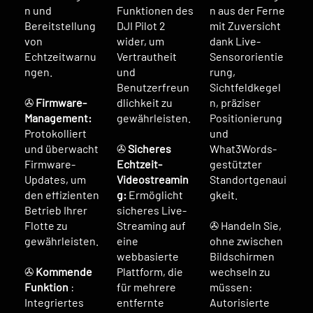
n und
Funktionen des
n aus der Ferne
Bereitstellung
DJI Pilot 2
mit Zuversicht
von
wider, um
dank Live-
Echtzeitwarnu
Vertrautheit
Sensororientie
ngen.
und
rung,
Benutzerfreun
Sichtfeldkegel
✇
Firmware-
dlichkeit zu
n, präziser
Management:
gewährleisten.
Positionierung
Protokolliert
und
und überwacht
✇
Sicheres
What3Words-
Firmware-
Echtzeit-
gestützter
Updates, um
Videostreamin
Standortgenaui
den effizienten
g:
Ermöglicht
gkeit.
Betrieb Ihrer
sicheres Live-
Flotte zu
Streaming auf
✇ Handeln Sie,
gewährleisten.
eine
ohne zwischen
webbasierte
Bildschirmen
✇
Kommende
Plattform, die
wechseln zu
Funktion
:
für mehrere
müssen:
Integriertes
entfernte
Autorisierte