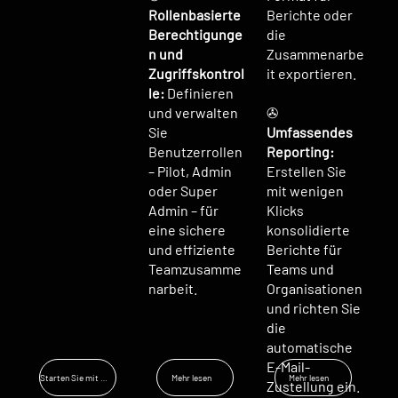
Rollenbasierte
Berichte oder
Berechtigunge
die
n und
Zusammenarbe
Zugriffskontrol
it exportieren.
le:
Definieren
und verwalten
✇
Sie
Umfassendes
Benutzerrollen
Reporting:
– Pilot, Admin
Erstellen Sie
oder Super
mit wenigen
Admin – für
Klicks
eine sichere
konsolidierte
und effiziente
Berichte für
Teamzusamme
Teams und
narbeit.
Organisationen
und richten Sie
die
automatische
E-Mail-
Starten Sie mit Zugang
Mehr lesen
Mehr lesen
Zustellung ein.