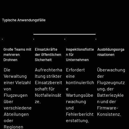
Typische Anwendungsfälle
Ausbildungsorga
Große Teams mit
Einsatzkräfte
Inspektionsflotte
nisationen
mehreren
der öffentlichen
n für
Drohnen
Sicherheit
Unternehmen
Aufrechterha
Die
Erfordert
Überwachung
ltung strikter
Verwaltung
eine
der
Einsatzbereit
einer Vielzahl
kontinuierlich
Flugzeugnutz
schaft für
von
e
ung, der
Notfalleinsät
Flugzeugen
Wartungsübe
Batteriezykle
ze.
über
rwachung
n und der
verschiedene
und
Firmware-
Abteilungen
Fehlerbericht
Konsistenz.
oder
erstattung.
Regionen