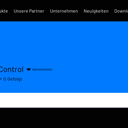
ukte
Unsere Partner
Unternehmen
Neuigkeiten
Downl
Control
Administrator
trol
0
Gefolgt