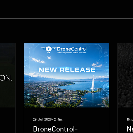
29. Juli 2026
∙
2
Min.
15. 
DroneControl-
N