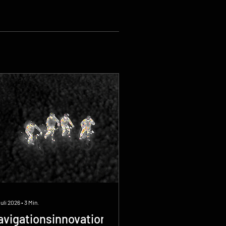
Juli 2026
∙
3
Min.
avigationsinnovation: