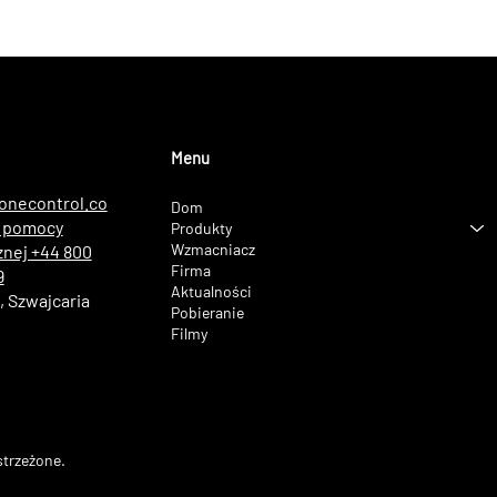
Menu
onecontrol.co
Dom
a pomocy
Produkty
Wzmacniacz
znej +44 800
Firma
9
Aktualności
 Szwajcaria
Pobieranie
Filmy
strzeżone.