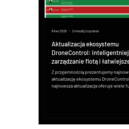
8 kwi 2025
2 minut(y) czytania
Aktualizacja ekosystemu
DroneControl: inteligentnie
zarządzanie flotą i łatwiejsz
monitorowanie sprzętu
Z przyjemnością prezentujemy najnow
aktualizację ekosystemu DroneControl
najnowsza aktualizacja oferuje wiele fu
które...