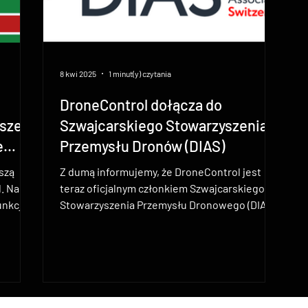
8 kwi 2025
1 minut(y) czytania
DroneControl dołącza do
jsze
Szwajcarskiego Stowarzyszenia
e
Przemysłu Dronów (DIAS)
szą
Z dumą informujemy, że DroneControl jest
. Nasza
teraz oficjalnym członkiem Szwajcarskiego
nkcji,
Stowarzyszenia Przemysłu Dronowego (DIAS).
Jest to...