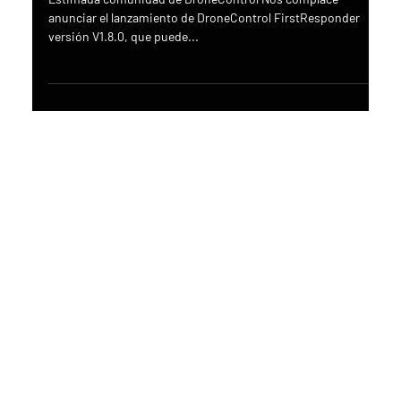
lanzado
Estimada comunidad de DroneControl Nos complace
anunciar el lanzamiento de DroneControl FirstResponder
versión V1.8.0, que puede...