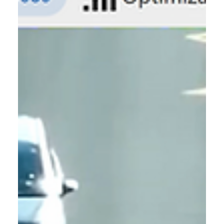
Nos complace anunciar el último lanzamiento de
DroneControl FirstResponder V1.6.2 Por favor, visite aquí
para descargar el último APK...