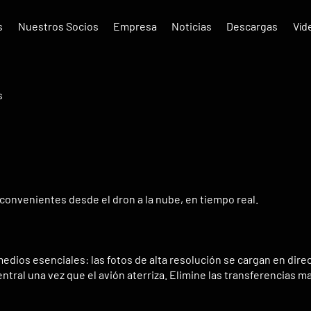
s
Nuestros Socios
Empresa
Noticias
Descargas
Víd
s
convenientes desde el dron a la nube, en tiempo real.
edios esenciales: las fotos de alta resolución se cargan en dire
ntral una vez que el avión aterriza. Elimine las transferencias 