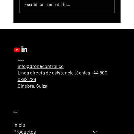
Escribir un comentario...
Actualización de DroneControl: Inicio de
sesión único de Microsoft, administración
mejorada y nuevos roles de usuario.
Contacto
info@dronecontrol.co
Línea directa de asistencia técnica +44 800
0868 289
Ginebra, Suiza
Menú
Inicio
Productos