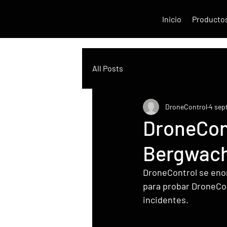
Inicio
Producto
All Posts
DroneControl
4 sep
DroneCon
Bergwach
DroneControl se enor
para probar DroneCo
incidentes.