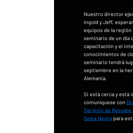
Nuestro director eje
Ingold y Jeff, esper
equipos de la región
seminario de un día c
capacitación y el int
conocimientos de cla
seminario tendrá luga
septiembre en la he
Alemania.
Si está cerca y está 
comuníquese con 
Dr
Servicio de Rescate 
Selva Negra
 para esta